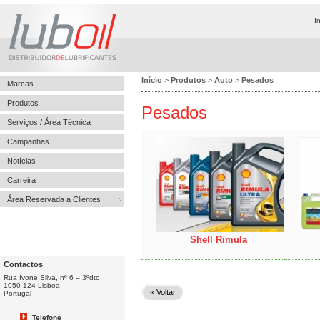
I
Início
>
Produtos
>
Auto
>
Pesados
Marcas
Produtos
Pesados
Serviços / Área Técnica
Campanhas
Notícias
Carreira
Área Reservada a Clientes
Shell Rimula
Contactos
Rua Ivone Silva, nº 6 – 3ºdto
1050-124 Lisboa
« Voltar
Portugal
Telefone