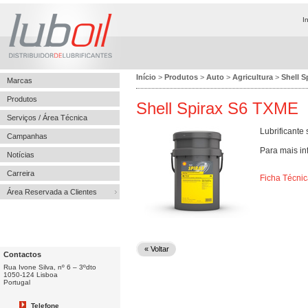
I
Início
>
Produtos
>
Auto
>
Agricultura
>
Shell S
Marcas
Produtos
Shell Spirax S6 TXME
Serviços / Área Técnica
Lubrificante 
Campanhas
Para mais in
Notícias
Carreira
Ficha Técnic
Área Reservada a Clientes
« Voltar
Contactos
Rua Ivone Silva, nº 6 – 3ºdto
1050-124 Lisboa
Portugal
Telefone