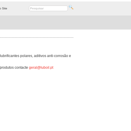
 Site
brificantes polares, aditivos anti-corrosão e
 produtos contacte
geral@luboil.pt