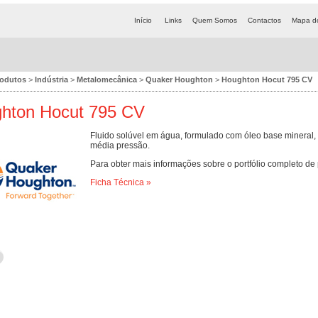
Início
Links
Quem Somos
Contactos
Mapa do
rodutos
>
Indústria
>
Metalomecânica
>
Quaker Houghton
>
Houghton Hocut 795 CV
hton Hocut 795 CV
Fluido solúvel em água, formulado com óleo base mineral, lu
média pressão.
Para obter mais informações sobre o portfólio completo de
Ficha Técnica »