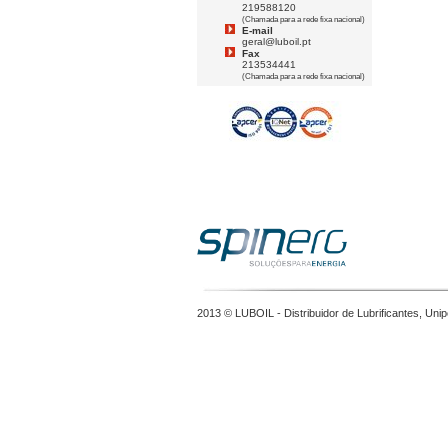
219588120
(Chamada para a rede fixa nacional)
E-mail
geral@luboil.pt
Fax
213534441
(Chamada para a rede fixa nacional)
2013 © LUBOIL - Distribuidor de Lubrificantes, Unip