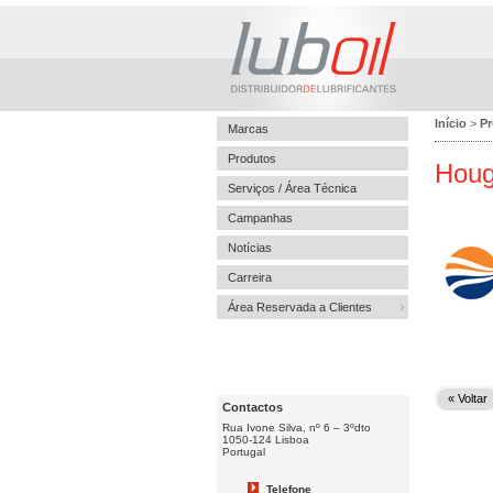
Início
>
P
Marcas
Produtos
Houg
Serviços / Área Técnica
Campanhas
Notícias
Carreira
Área Reservada a Clientes
« Voltar
Contactos
Rua Ivone Silva, nº 6 – 3ºdto
1050-124 Lisboa
Portugal
Telefone